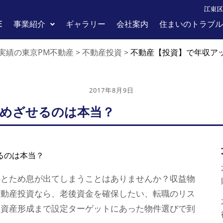
江東区
E
事業紹介
ギャラリー
会社案内
住まいのトラブル
実績の東京PM不動産
不動産投資
>
>
不動産【投資】で年収ア
2017年8月9日
をめざせるのは本当？
かとため息が出てしまうことはありませんか？収益物
不動産投資なら、老後資金を確保したい、転職のリス
ら資産形成まで設定ターゲットにあった物件選びで到