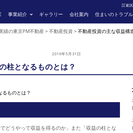
江東区
E
事業紹介
ギャラリー
会社案内
住まいのトラブル
実績の東京PM不動産
不動産投資
>
>
不動産投資の主な収益構
2019年5月31日
その柱となるものとは？
資でどうやって収益を得るのか」また「収益の柱とな