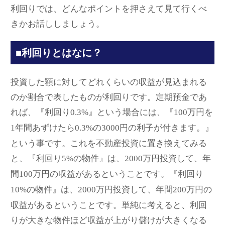
利回りでは、どんなポイントを押さえて見て行くべ
きかお話ししましょう。
■利回りとはなに？
投資した額に対してどれくらいの収益が見込まれる
のか割合で表したものが利回りです。定期預金であ
れば、『利回り
』という場合には、『
万円を
0.3%
100
年間あずけたら
の
円の利子が付きます。』
1
0.3%
3000
という事です。これを不動産投資に置き換えてみる
と、『利回り
の物件』は、
万円投資して、年
5%
2000
間
万円の収益があるということです。『利回り
100
の物件』は、
万円投資して、年間
万円の
10%
2000
200
収益があるということです。単純に考えると、利回
りが大きな物件ほど収益が上がり儲けが大きくなる