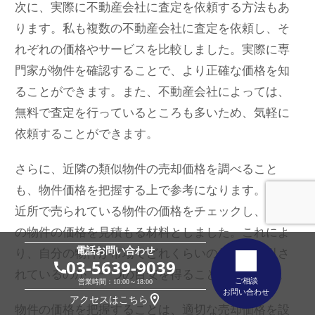
次に、実際に不動産会社に査定を依頼する方法もあ
ります。私も複数の不動産会社に査定を依頼し、そ
れぞれの価格やサービスを比較しました。実際に専
門家が物件を確認することで、より正確な価格を知
ることができます。また、不動産会社によっては、
無料で査定を行っているところも多いため、気軽に
依頼することができます。
さらに、近隣の類似物件の売却価格を調べること
も、物件価格を把握する上で参考になります。私も
近所で売られている物件の価格をチェックし、自分
の物件の価格を見積もる材料としました。これによ
り、自分の物件が市場でどれくらいの価格で取引さ
電話お問い合わせ
03-5639-9039
れているのか、一つの目安を得ることができます。
ご相談
営業時間：10:00～18:00
お問い合わせ
アクセスはこちら
物件の価格を把握することは、適切な売却価格を設