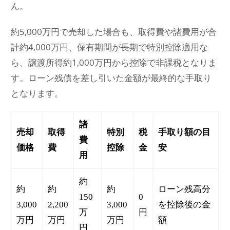
ん。
約5,000万円で売却した場合も、取得費や諸費用が合
計約4,000万円、保有期間が長期で特別控除適用な
ら、譲渡所得約1,000万円から控除で非課税となりま
す。ローン残債を差し引いた金額が最終的な手取り
となります。
諸
売却
取得
特別
税
手取り額の目
費
価格
費
控除
金
安
用
約
約
約
約
ローン残高分
150
0
3,000
2,200
3,000
を控除後の金
万
円
万円
万円
万円
額
円