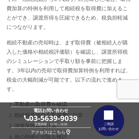
費加算の特例を利用して相続税を取得費に加えるこ
とができ、譲渡所得を圧縮できるため、税負担軽減
につながります。
相続不動産の売却時は、まず取得費（被相続人が購
入した価格や相続税評価額）を確認し、譲渡所得税
のシミュレーションで手取り額を事前に把握しま
す。3年以内の売却で取得費加算特例を利用すれば、
税金の大幅削減が可能です。以下の流れで進めま
す。
不動産の取得費を確認
電話お問い合わせ
相続税負担分を取得費に加算
03-5639-9039
ご相談
営業時間：10:00～18:00
譲渡所得税を計算
お問い合わせ
アクセスはこちら
他の特例や控除も検討