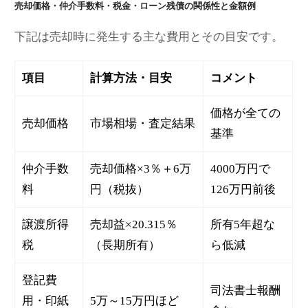
売却価格・仲介手数料・税金・ローン残債の関係性と金額例
下記は売却時に発生する主な費用とその目安です。
項目
計算方法・目安
コメント
価格が全ての
売却価格
市場相場・査定結果
基準
仲介手数
売却価格×3％＋6万
4000万円で
料
円（税抜）
126万円前後
譲渡所得
売却益×20.315％
所有5年超な
税
（長期所有）
ら低減
登記費
司法書士報酬
用・印紙
5万～15万円ほど