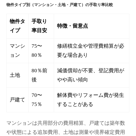
物件タイプ別（マンション・土地・戸建て）の手取り率比較
物件タ
手取り
特徴・留意点
イプ
率目安
マンシ
75〜
修繕積立金や管理費精算が必
ョン
80％
要な場合あり
80％前
減価償却が不要、登記費用が
土地
後
やや高い傾向
70〜
解体費やリフォーム費が発生
戸建て
75％
することがある
マンションは共用部分の費用精算、戸建ては築年数
や状態による追加費用、土地は測量や境界確定費用