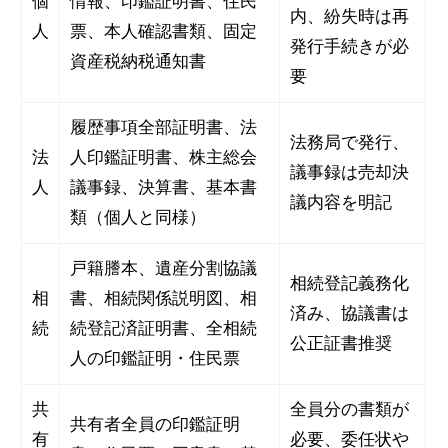
個
情報、印鑑証明書、住民
内、紛失時は再
人
票、本人確認書類、固定
発行手続きが必
資産税納税通知書
要
履歴事項全部証明書、法
法務局で発行、
法
人印鑑証明書、株主総会
議事録は売却決
人
議事録、決算書、基本書
議内容を明記
類（個人と同様）
戸籍謄本、遺産分割協議
相続登記義務化
相
書、相続関係説明図、相
済み、協議書は
続
続登記済証明書、全相続
公正証書推奨
人の印鑑証明・住民票
共
全員分の書類が
共有者全員の印鑑証明
有
必要、委任状や