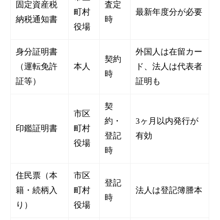
固定資産税
査定
町村
最新年度分が必要
納税通知書
時
役場
身分証明書
外国人は在留カー
契約
（運転免許
本人
ド、法人は代表者
時
証等）
証明も
契
市区
約・
3ヶ月以内発行が
印鑑証明書
町村
登記
有効
役場
時
住民票（本
市区
登記
籍・続柄入
町村
法人は登記簿謄本
時
り）
役場