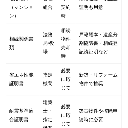
（マンショ
組合
契約
証明も用意
ン）
時
相続
法務
戸籍謄本・遺産分
相続関係書
物件
局/役
割協議書・相続登
類
売却
場
記済証明など
時
必要
省エネ性能
指定
新築・リフォーム
に応
証明書
機関
物件で推奨
じて
建築
必要
耐震基準適
士・
築古物件や控除申
に応
合証明書
指定
請時に必要
じて