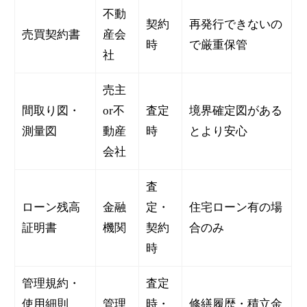
不動
契約
再発行できないの
売買契約書
産会
時
で厳重保管
社
売主
間取り図・
or不
査定
境界確定図がある
測量図
動産
時
とより安心
会社
査
ローン残高
金融
定・
住宅ローン有の場
証明書
機関
契約
合のみ
時
管理規約・
査定
使用細則
管理
時・
修繕履歴・積立金