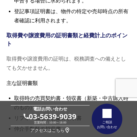
申告する場合に求められます。
登記事項証明書は、物件の特定や売却時点の所有
者確認に利用されます。
取得費や譲渡費用の証明書類と経費計上のポイン
ト
取得費や譲渡費用の証明は、税務調査への備えとし
ても欠かせません。
主な証明書類
取得時の売買契約書・領収書（新築・中古購入時
のもの）
電話お問い合わせ
03-5639-9039
リフォームや増改築の領収書
ご相談
営業時間：10:00～18:00
お問い合わせ
仲介手数料の領収書
アクセスはこちら