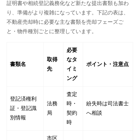
証明書や相続登記義務化など新たな提出書類も加わ
り、準備がより複雑になっています。下記の表は、
不動産売却時に必要な主な書類を売却フェーズご
と・物件種別ごとに整理しています。
必要
取得
なタ
書類名
ポイント・注意点
先
イミ
ング
査定
登記済権利
法務
時・
紛失時は司法書士
証・登記識
局
契約
へ相談
別情報
時
市区