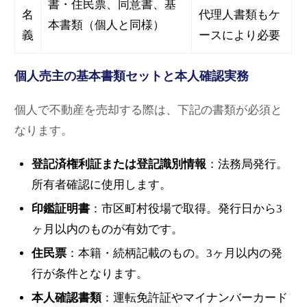
書・住民票、同意書、基
名
代理人書類もケ
本書類（個人と同様）
義
ースにより必要
個人売主の基本書類セットと本人確認実務
個人で不動産を売却する際は、下記の書類が必須と
なります。
登記済権利証または登記識別情報
：法務局発行。
所有者確認に使用します。
印鑑証明書
：市区町村役場で取得。発行日から3
ヶ月以内のものが有効です。
住民票
：本籍・続柄記載のもの。3ヶ月以内の発
行が条件となります。
本人確認書類
：運転免許証やマイナンバーカード