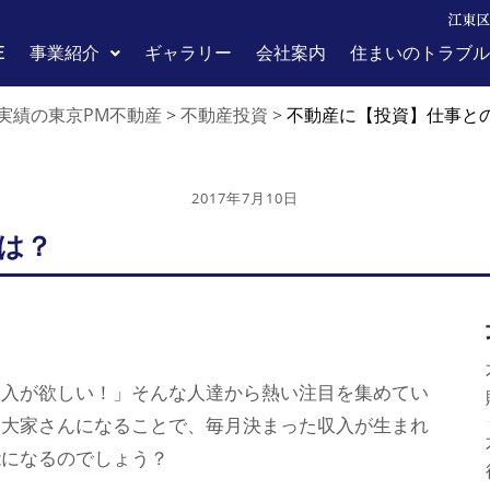
江東区
E
事業紹介
ギャラリー
会社案内
住まいのトラブル
実績の東京PM不動産
不動産投資
>
>
不動産に【投資】仕事と
2017年7月10日
は？
収入が欲しい！」そんな人達から熱い注目を集めてい
て大家さんになることで、毎月決まった収入が生まれ
能になるのでしょう？