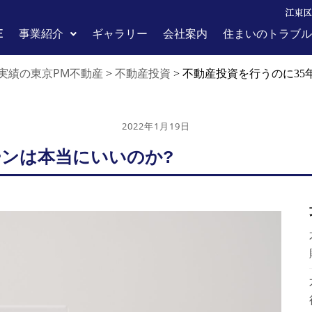
江東区
E
事業紹介
ギャラリー
会社案内
住まいのトラブル
実績の東京PM不動産
不動産投資
>
>
不動産投資を行うのに35
2022年1月19日
ーンは本当にいいのか?