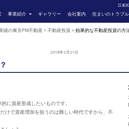
江東区
E
事業紹介
ギャラリー
会社案内
住まいのトラブル
実績の東京PM不動産
不動産投資
>
>
効果的な不動産投資の方
2018年2月21日
？
率的に資産形成したいものです。
子だけで資産増加を狙うのは難しい時代ですから、不