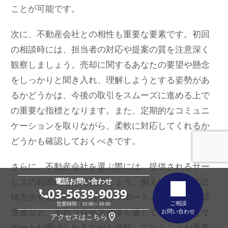
ことが可能です。
次に、不動産会社との相性も重要な要素です。初回
の相談時には、担当者の対応や提案の質を注意深く
観察しましょう。売却に関するあなたの要望や懸念
をしっかりと聞き入れ、理解しようとする姿勢があ
るかどうかは、今後の取引をスムーズに進める上で
の重要な指標となります。また、定期的なコミュニ
ケーションを取りながら、柔軟に対応してくれるか
どうかも確認しておくべきです。
さらに、不動産会社を選ぶ際には、提供されるサー
ビスの範囲にも注目しましょう。例えば、広告の出
電話お問い合わせ
03-5639-9039
稿方法や販売戦略、内覧のサポート、契約書の作成
ご相談
営業時間：10:00～18:00
支援など、売却プロセス全体を通じてどのようなサ
お問い合わせ
アクセスはこちら
ポートが受けられるのかを理解しておくことが重要