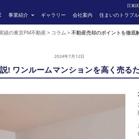
江東区
E
事業紹介
ギャラリー
会社案内
住まいのトラブル
実績の東京PM不動産
コラム
>
>
不動産売却のポイントを徹底解
2024年7月12日
説! ワンルームマンションを高く売る