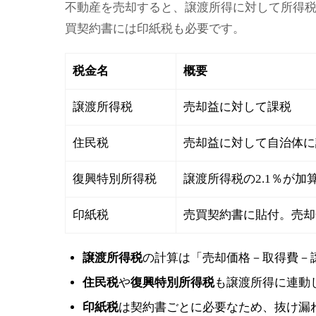
不動産を売却すると、譲渡所得に対して所得
買契約書には印紙税も必要です。
税金名
概要
譲渡所得税
売却益に対して課税
住民税
売却益に対して自治体に
復興特別所得税
譲渡所得税の2.1％が加
印紙税
売買契約書に貼付。売却
譲渡所得税
の計算は「売却価格－取得費－
住民税
や
復興特別所得税
も譲渡所得に連動
印紙税
は契約書ごとに必要なため、抜け漏