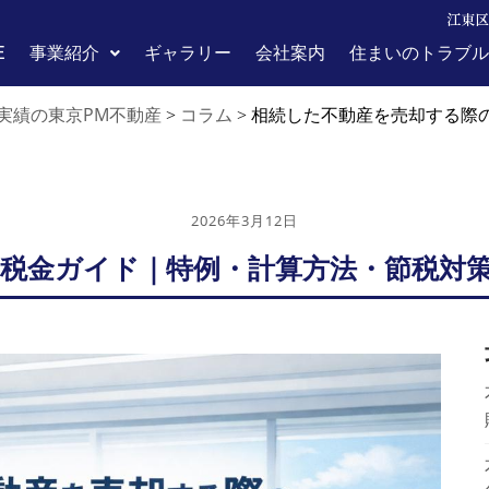
江東区
E
事業紹介
ギャラリー
会社案内
住まいのトラブル
実績の東京PM不動産
コラム
>
>
相続した不動産を売却する際
2026年3月12日
税金ガイド｜特例・計算方法・節税対