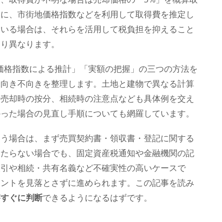
らに、市街地価格指数などを利用して取得費を推定し
ている場合は、それらを活用して税負担を抑えること
より異なります。
価格指数による推計」「実額の把握」の三つの方法を
、向き不向きを整理します。土地と建物で異なる計算
括売却時の按分、相続時の注意点なども具体例を交え
かった場合の見直し手順についても網羅しています。
いう場合は、まず売買契約書・領収書・登記に関する
当たらない場合でも、固定資産税通知や金融機関の記
取引や相続・共有名義など不確実性の高いケースで
イントを見落とさずに進められます。この記事を読み
が
すぐに判断
できるようになるはずです。