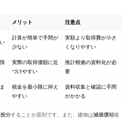
メリット
注意点
計算が簡単で手間が
実額より取得費が小さ
い
少ない
くなりやすい
情
実際の取得価額に近
推計根拠の資料化が必
づけやすい
要
ま
税金を最小限に抑え
資料収集と確認に手間
やすい
がかかる
・按分
することが原則です。また、建物は
減価償却
後