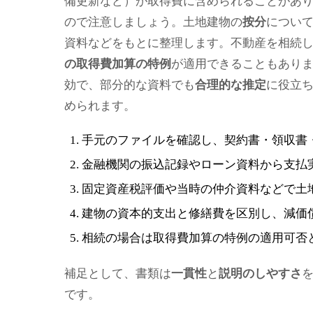
備更新など）が取得費に含められることがあ
ので注意しましょう。土地建物の
按分
につい
資料などをもとに整理します。不動産を相続
の取得費加算の特例
が適用できることもあり
効で、部分的な資料でも
合理的な推定
に役立
められます。
手元のファイルを確認し、契約書・領収書
金融機関の振込記録やローン資料から支払
固定資産税評価や当時の仲介資料などで土
建物の資本的支出と修繕費を区別し、減価
相続の場合は取得費加算の特例の適用可否
補足として、書類は
一貫性
と
説明のしやすさ
です。