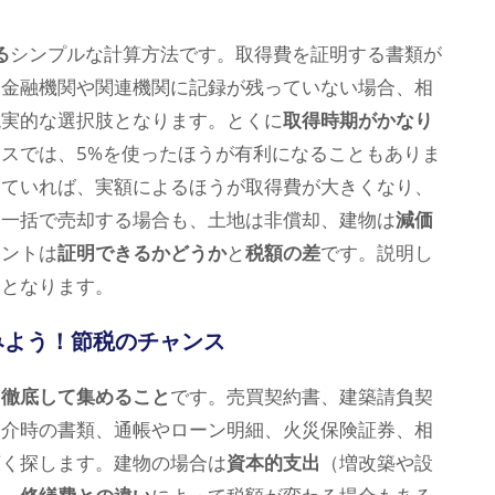
る
シンプルな計算方法です。取得費を証明する書類が
て金融機関や関連機関に記録が残っていない場合、相
現実的な選択肢となります。とくに
取得時期がかなり
スでは、5%を使ったほうが有利になることもありま
っていれば、実額によるほうが取得費が大きくなり、
を一括で売却する場合も、土地は非償却、建物は
減価
イントは
証明できるかどうか
と
税額の差
です。説明し
肢となります。
みよう！節税のチャンス
を徹底して集めること
です。売買契約書、建築請負契
仲介時の書類、通帳やローン明細、火災保険証券、相
広く探します。建物の場合は
資本的支出
（増改築や設