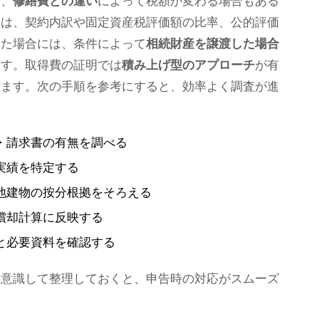
り、
修繕費との違い
によって税額が変わる場合もある
ては、契約内訳や固定資産税評価額の比率、公的評価
した場合には、条件によって
相続財産を譲渡した場合
ます。取得費の証明では
積み上げ型のアプローチ
が有
ちます。次の手順を参考にすると、効率よく調査が進
・請求書の有無を調べる
実績を特定する
地建物の按分根拠をそろえる
償却計算に反映する
と必要資料を確認する
を意識して整理しておくと、申告時の対応がスムーズ