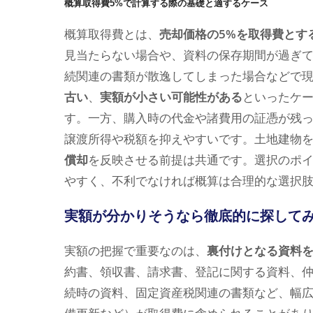
概算取得費5%で計算する際の基礎と適するケース
概算取得費とは、
売却価格の5%を取得費とす
見当たらない場合や、資料の保存期間が過ぎ
続関連の書類が散逸してしまった場合などで
古い
、
実額が小さい可能性がある
といったケー
す。一方、購入時の代金や諸費用の証憑が残
譲渡所得や税額を抑えやすいです。土地建物
償却
を反映させる前提は共通です。選択のポ
やすく、不利でなければ概算は合理的な選択
実額が分かりそうなら徹底的に探して
実額の把握で重要なのは、
裏付けとなる資料
約書、領収書、請求書、登記に関する資料、
続時の資料、固定資産税関連の書類など、幅