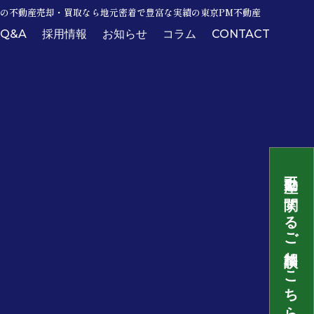
の不動産売却・買取なら地元密着で豊富な実績の東京PM不動産
Q&A
採用情報
お知らせ
コラム
CONTACT
不動産に関するご相談はこちら
最近の投稿
不動産売却の業者選びで押さえたいポイントと失
敗しない実績や査定根拠の見極め方
不動産売却で譲渡所得を完全解説！計算方法や取
得費・特例で税金を最小化するコツ