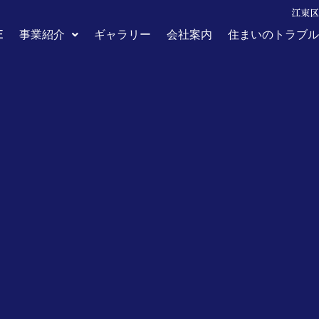
江東区
E
事業紹介
ギャラリー
会社案内
住まいのトラブル
Tag
入居率
つには？
入居率の確保が必須ですね。経費を抑えて入居者を途